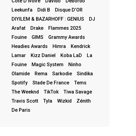
Côte D’Ivoire
Davido
Debordo
Leekunfa
Didi B
Disque D’OR
DIYILEM & BAZARHOFF : GENIUS
DJ
Arafat
Drake
Flammes 2025
Fouine
GIMS
Grammy Awards
Headies Awards
Himra
Kendrick
Lamar
Kizz Daniel
Koba LaD
La
Fouine
Magic System
Ninho
Olamide
Rema
Sarkodie
Sindika
Spotify
Stade De France
Tems
The Weeknd
TikTok
Tiwa Savage
Travis Scott
Tyla
Wizkid
Zénith
De Paris