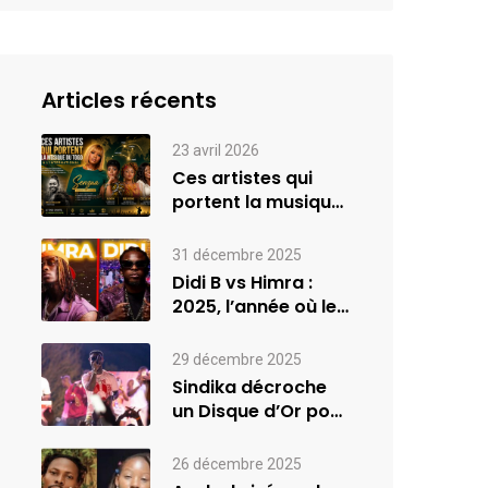
Articles récents
23 avril 2026
Ces artistes qui
portent la musique
du Togo à
l’international
31 décembre 2025
Didi B vs Himra :
2025, l’année où le
rap…
29 décembre 2025
Sindika décroche
un Disque d’Or pour
son album
INVASION –…
26 décembre 2025