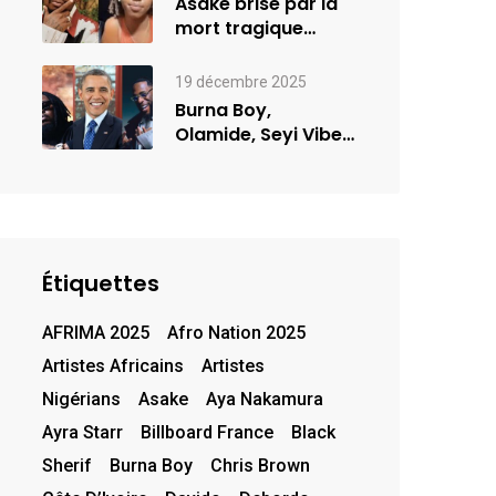
Asake brisé par la
mort tragique
d’une jeune femme
de…
19 décembre 2025
Burna Boy,
Olamide, Seyi Vibez
et Asake figurent
sur la…
Étiquettes
AFRIMA 2025
Afro Nation 2025
Artistes Africains
Artistes
Nigérians
Asake
Aya Nakamura
Ayra Starr
Billboard France
Black
Sherif
Burna Boy
Chris Brown