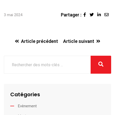
Partager :
Linked
Sha
3 mai 2024
via
Ema
Article précédent
Article suivant
Catégories
Evènement