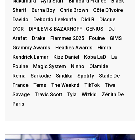
Nakamura
Ayra Starr
Billboard France
Black
Sherif
Burna Boy
Chris Brown
Côte D’Ivoire
Davido
Debordo Leekunfa
Didi B
Disque
D’OR
DIYILEM & BAZARHOFF : GENIUS
DJ
Arafat
Drake
Flammes 2025
Fouine
GIMS
Grammy Awards
Headies Awards
Himra
Kendrick Lamar
Kizz Daniel
Koba LaD
La
Fouine
Magic System
Ninho
Olamide
Rema
Sarkodie
Sindika
Spotify
Stade De
France
Tems
The Weeknd
TikTok
Tiwa
Savage
Travis Scott
Tyla
Wizkid
Zénith De
Paris