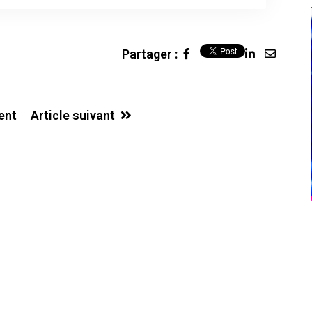
Partager :
LinkedIn
Share
via
Email
ent
Article suivant