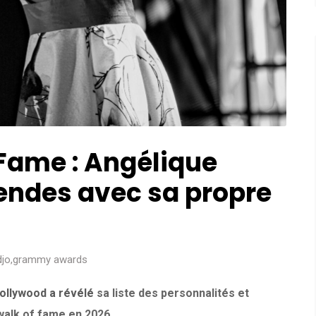
Fame : Angélique
égendes avec sa propre
djo
,
grammy awards
Hollywood a révélé
sa liste des personnalités et
 walk of fame en 2026.