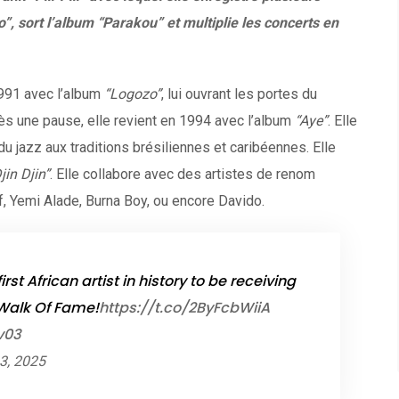
o”, sort l’album “Parakou” et multiplie les concerts en
1991 avec l’album
“Logozo”
, lui ouvrant les portes du
rès une pause, elle revient en 1994 avec l’album
“Aye”
. Elle
u jazz aux traditions brésiliennes et caribéennes. Elle
jin Djin”
. Elle collabore avec des artistes de renom
, Yemi Alade, Burna Boy, ou encore Davido.
irst African artist in history to be receiving
 Walk Of Fame!
https://t.co/2ByFcbWiiA
v03
 3, 2025