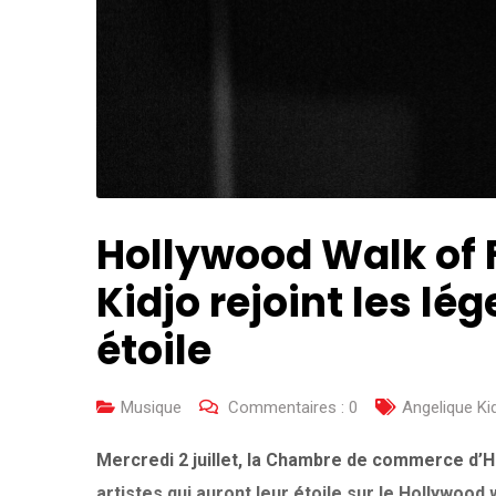
Hollywood Walk of 
Kidjo rejoint les l
étoile
Musique
Commentaires :
0
Angelique Ki
Mercredi 2 juillet, la Chambre de commerce d’
artistes qui auront leur étoile sur le Hollywood