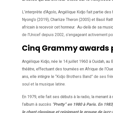
L’interprète d’Agolo, Angélique Kidjo fait partie des
Nyong’o (2019), Charlize Theron (2005) et Basil Rath
africain à recevoir cet honneur. Au-delà de sa musi
de l’Unicef depuis 2002, s’engageant activement pou
Cinq Grammy awards p
Angélique Kidjo, née le 14 juillet 1960 à Ouidah, au B
théâtre, effectuant des tournées en Afrique de l’Ou
ans, elle intègre le
“Kidjo Brothers Band” de ses frère
soul et la musique latine.
En 1979, elle fait ses débuts à la radio, la menant à
l’album à succès
“Pretty” en 1980 à Paris. En 1983, 
le chant classique et rejoignant le groupe de jazz-f