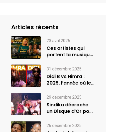
Articles récents
23 avril 2026
Ces artistes qui
portent la musique
du Togo à
l’international
31 décembre 2025
Didi B vs Himra :
2025, l’année où le
rap…
29 décembre 2025
Sindika décroche
un Disque d’Or pour
son album
INVASION –…
26 décembre 2025