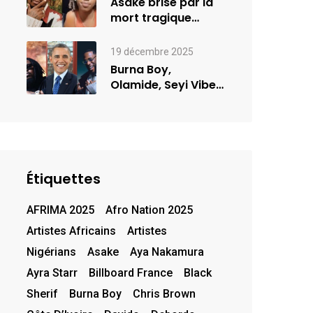
Asake brisé par la
mort tragique
d’une jeune femme
de…
19 décembre 2025
Burna Boy,
Olamide, Seyi Vibez
et Asake figurent
sur la…
Étiquettes
AFRIMA 2025
Afro Nation 2025
Artistes Africains
Artistes
Nigérians
Asake
Aya Nakamura
Ayra Starr
Billboard France
Black
Sherif
Burna Boy
Chris Brown