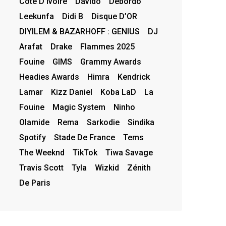
Côte D’Ivoire
Davido
Debordo
Leekunfa
Didi B
Disque D’OR
DIYILEM & BAZARHOFF : GENIUS
DJ
Arafat
Drake
Flammes 2025
Fouine
GIMS
Grammy Awards
Headies Awards
Himra
Kendrick
Lamar
Kizz Daniel
Koba LaD
La
Fouine
Magic System
Ninho
Olamide
Rema
Sarkodie
Sindika
Spotify
Stade De France
Tems
The Weeknd
TikTok
Tiwa Savage
Travis Scott
Tyla
Wizkid
Zénith
De Paris