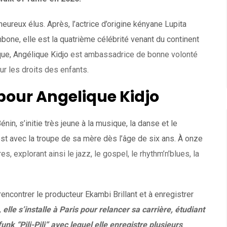
 heureux élus. Après, l’actrice d’origine kényane Lupita
bone, elle est la quatrième célébrité venant du continent
que, Angélique Kidjo
est ambassadrice de bonne volonté
r les droits des enfants.
our Angelique Kidjo
énin, s’initie très jeune à la musique, la danse et le
est avec la troupe de sa mère dès l’âge de six ans. À onze
s, explorant ainsi le jazz, le gospel, le rhythm’n’blues, la
 rencontrer le producteur Ekambi Brillant et à enregistrer
elle s’installe à Paris pour relancer sa carrière, étudiant
unk “Pili-Pili” avec lequel elle enregistre plusieurs