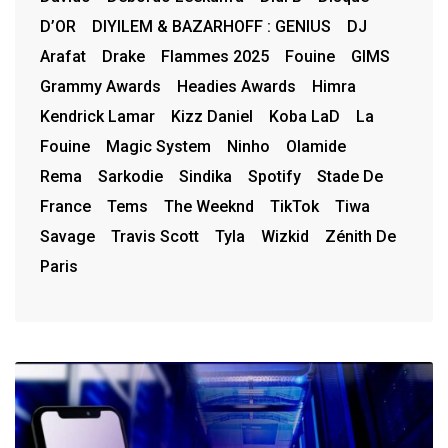
D’OR
DIYILEM & BAZARHOFF : GENIUS
DJ
Arafat
Drake
Flammes 2025
Fouine
GIMS
Grammy Awards
Headies Awards
Himra
Kendrick Lamar
Kizz Daniel
Koba LaD
La
Fouine
Magic System
Ninho
Olamide
Rema
Sarkodie
Sindika
Spotify
Stade De
France
Tems
The Weeknd
TikTok
Tiwa
Savage
Travis Scott
Tyla
Wizkid
Zénith De
Paris