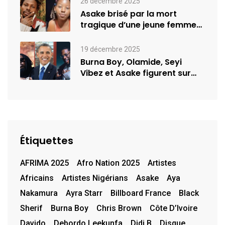
26 décembre 2025
Asake brisé par la mort
tragique d’une jeune femme
de…
19 décembre 2025
Burna Boy, Olamide, Seyi
Vibez et Asake figurent sur
la…
Étiquettes
AFRIMA 2025
Afro Nation 2025
Artistes
Africains
Artistes Nigérians
Asake
Aya
Nakamura
Ayra Starr
Billboard France
Black
Sherif
Burna Boy
Chris Brown
Côte D’Ivoire
Davido
Debordo Leekunfa
Didi B
Disque