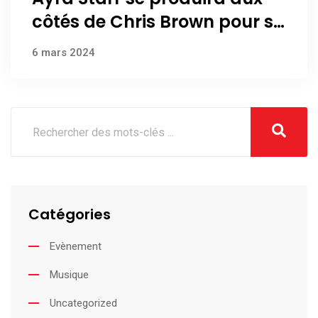
côtés de Chris Brown pour sa
tournée en Amérique du
6 mars 2024
Nord
Catégories
Evènement
Musique
Uncategorized