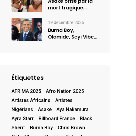
Asake brisé par la
mort tragique
d’une jeune femme
de…
19 décembre 2025
Burna Boy,
Olamide, Seyi Vibez
et Asake figurent
sur la…
Étiquettes
AFRIMA 2025
Afro Nation 2025
Artistes Africains
Artistes
Nigérians
Asake
Aya Nakamura
Ayra Starr
Billboard France
Black
Sherif
Burna Boy
Chris Brown