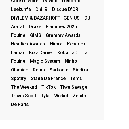
Côte D’Ivoire
Davido
Debordo
Leekunfa
Didi B
Disque D’OR
DIYILEM & BAZARHOFF : GENIUS
DJ
Arafat
Drake
Flammes 2025
Fouine
GIMS
Grammy Awards
Headies Awards
Himra
Kendrick
Lamar
Kizz Daniel
Koba LaD
La
Fouine
Magic System
Ninho
Olamide
Rema
Sarkodie
Sindika
Spotify
Stade De France
Tems
The Weeknd
TikTok
Tiwa Savage
Travis Scott
Tyla
Wizkid
Zénith
De Paris