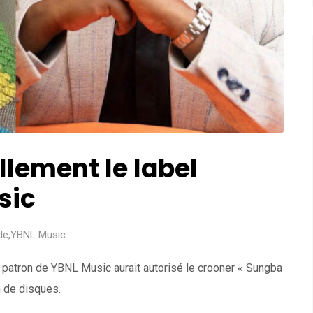
llement le label
sic
de
,
YBNL Music
patron de YBNL Music aurait autorisé le crooner « Sungba
n de disques.