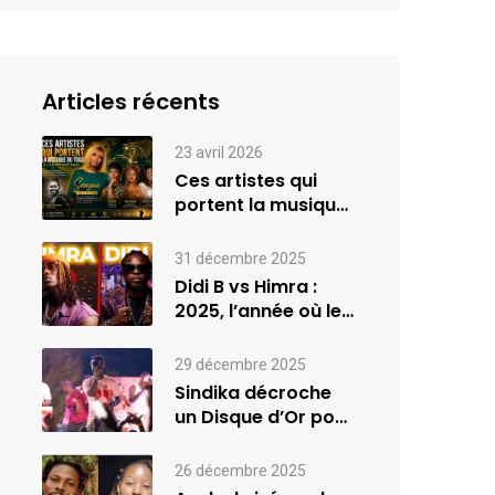
Articles récents
23 avril 2026
Ces artistes qui
portent la musique
du Togo à
l’international
31 décembre 2025
Didi B vs Himra :
2025, l’année où le
rap…
29 décembre 2025
Sindika décroche
un Disque d’Or pour
son album
INVASION –…
26 décembre 2025