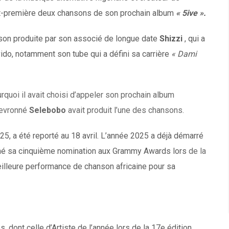
nt-première deux chansons de son prochain album
« 5ive ».
son produite par son associé de longue date
Shizzi
, qui a
ido, notamment son tube qui a défini sa carrière
« Dami
rquoi il avait choisi d’appeler son prochain album
hevronné
Selebobo
avait produit l’une des chansons.
025, a été reporté au 18 avril. L’année 2025 a déjà démarré
oché sa cinquième nomination aux Grammy Awards lors
de la
eilleure performance de chanson africaine pour sa
 dont celle d’Artiste de l’année lors de la 17e édition