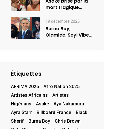
Asake brisé par la
mort tragique
d’une jeune femme
de…
19 décembre 2025
Burna Boy,
Olamide, Seyi Vibez
et Asake figurent
sur la…
Étiquettes
AFRIMA 2025
Afro Nation 2025
Artistes Africains
Artistes
Nigérians
Asake
Aya Nakamura
Ayra Starr
Billboard France
Black
Sherif
Burna Boy
Chris Brown