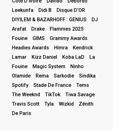
Côte D’Ivoire
Davido
Debordo
Leekunfa
Didi B
Disque D’OR
DIYILEM & BAZARHOFF : GENIUS
DJ
Arafat
Drake
Flammes 2025
Fouine
GIMS
Grammy Awards
Headies Awards
Himra
Kendrick
Lamar
Kizz Daniel
Koba LaD
La
Fouine
Magic System
Ninho
Olamide
Rema
Sarkodie
Sindika
Spotify
Stade De France
Tems
The Weeknd
TikTok
Tiwa Savage
Travis Scott
Tyla
Wizkid
Zénith
De Paris