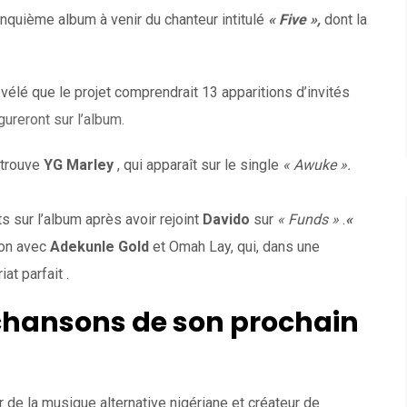
inquième album à venir du chanteur intitulé
« Five »,
dont la
vélé que le projet comprendrait 13 apparitions d’invités
gureront sur l’album.
etrouve
YG Marley
, qui apparaît sur le single
« Awuke ».
 sur l’album après avoir rejoint
Davido
sur
« Funds »
.
«
on avec
Adekunle Gold
et Omah Lay, qui, dans une
iat parfait .
chansons de son prochain
r de la musique alternative nigériane et créateur de