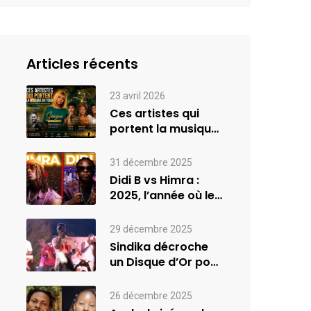
Articles récents
23 avril 2026
Ces artistes qui
portent la musique
du Togo à
l’international
31 décembre 2025
Didi B vs Himra :
2025, l’année où le
rap…
29 décembre 2025
Sindika décroche
un Disque d’Or pour
son album
INVASION –…
26 décembre 2025