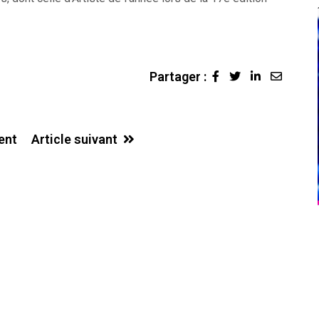
Partager :
LinkedIn
Share
via
Email
ent
Article suivant