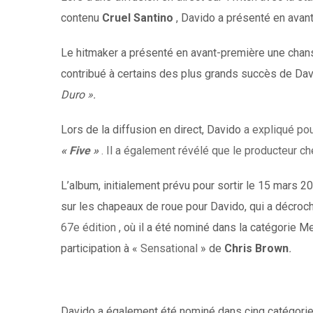
contenu
Cruel Santino
, Davido a présenté en ava
Le hitmaker a présenté en avant-première une chan
contribué à certains des plus grands succès de Dav
Duro ».
Lors de la diffusion en direct, Davido
a expliqué pou
« Five »
. Il a également révélé que le producteur c
L’album, initialement prévu pour sortir le 15 mars 2
sur les chapeaux de roue pour Davido, qui a décr
67e édition
, où il a été nominé dans la catégorie M
participation à «
Sensational
» de
Chris Brown
.
Davido a également été nominé dans cinq catégories,