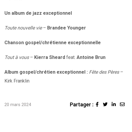
Un album de jazz exceptionnel
Toute nouvelle vie
–
Brandee Younger
Chanson gospel/chrétienne exceptionnelle
Tout à vous
–
Kierra Sheard
feat.
Antoine Brun
Album gospel/chrétien exceptionnel :
Fête des Pères
–
Kirk Franklin
Partager :
Linked
Sha
20 mars 2024
via
Ema