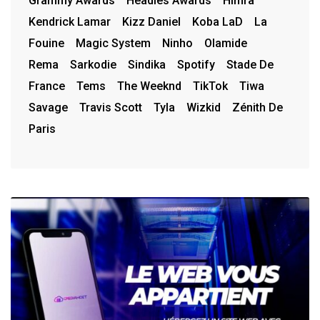
Grammy Awards
Headies Awards
Himra
Kendrick Lamar
Kizz Daniel
Koba LaD
La
Fouine
Magic System
Ninho
Olamide
Rema
Sarkodie
Sindika
Spotify
Stade De
France
Tems
The Weeknd
TikTok
Tiwa
Savage
Travis Scott
Tyla
Wizkid
Zénith De
Paris