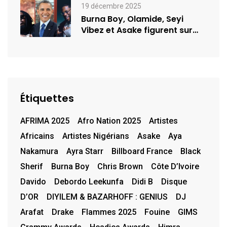
19 décembre 2025
Burna Boy, Olamide, Seyi
Vibez et Asake figurent sur
la…
Étiquettes
AFRIMA 2025
Afro Nation 2025
Artistes
Africains
Artistes Nigérians
Asake
Aya
Nakamura
Ayra Starr
Billboard France
Black
Sherif
Burna Boy
Chris Brown
Côte D’Ivoire
Davido
Debordo Leekunfa
Didi B
Disque
D’OR
DIYILEM & BAZARHOFF : GENIUS
DJ
Arafat
Drake
Flammes 2025
Fouine
GIMS