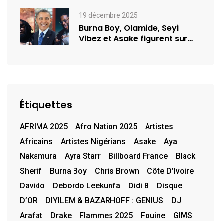
de…
19 décembre 2025
Burna Boy, Olamide, Seyi
Vibez et Asake figurent sur
la…
Étiquettes
AFRIMA 2025
Afro Nation 2025
Artistes
Africains
Artistes Nigérians
Asake
Aya
Nakamura
Ayra Starr
Billboard France
Black
Sherif
Burna Boy
Chris Brown
Côte D’Ivoire
Davido
Debordo Leekunfa
Didi B
Disque
D’OR
DIYILEM & BAZARHOFF : GENIUS
DJ
Arafat
Drake
Flammes 2025
Fouine
GIMS