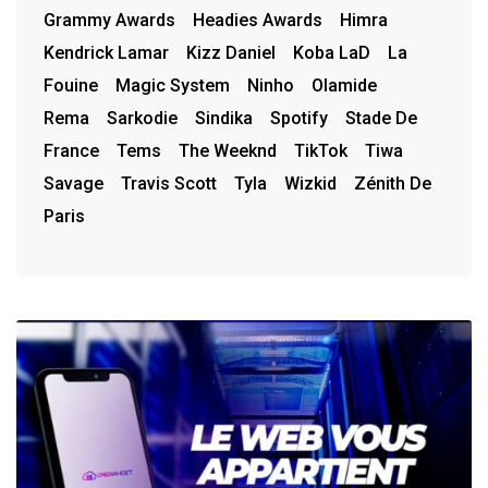
Grammy Awards
Headies Awards
Himra
Kendrick Lamar
Kizz Daniel
Koba LaD
La
Fouine
Magic System
Ninho
Olamide
Rema
Sarkodie
Sindika
Spotify
Stade De
France
Tems
The Weeknd
TikTok
Tiwa
Savage
Travis Scott
Tyla
Wizkid
Zénith De
Paris