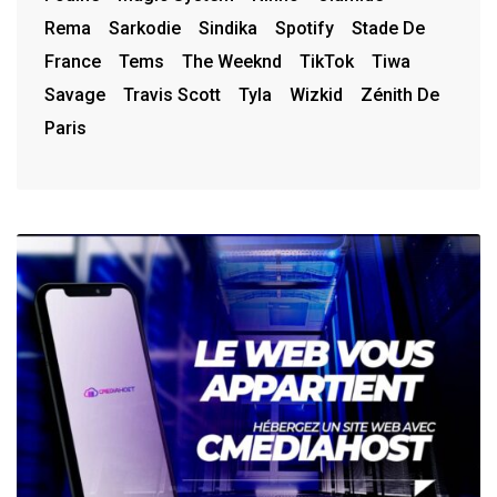
Rema
Sarkodie
Sindika
Spotify
Stade De
France
Tems
The Weeknd
TikTok
Tiwa
Savage
Travis Scott
Tyla
Wizkid
Zénith De
Paris