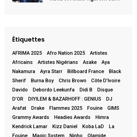
la…
Étiquettes
AFRIMA 2025
Afro Nation 2025
Artistes
Africains
Artistes Nigérians
Asake
Aya
Nakamura
Ayra Starr
Billboard France
Black
Sherif
Burna Boy
Chris Brown
Côte D’Ivoire
Davido
Debordo Leekunfa
Didi B
Disque
D’OR
DIYILEM & BAZARHOFF : GENIUS
DJ
Arafat
Drake
Flammes 2025
Fouine
GIMS
Grammy Awards
Headies Awards
Himra
Kendrick Lamar
Kizz Daniel
Koba LaD
La
Fouine
Magic System
Ninho
Olamide