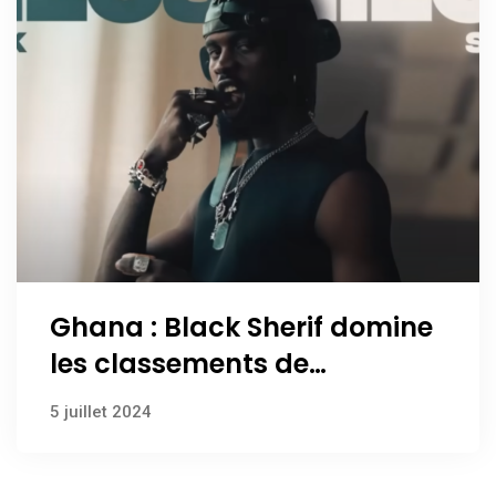
Ghana : Black Sherif domine
les classements de
streaming numérique avec
5 juillet 2024
“Kilos Milos”