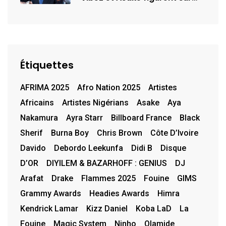
la…
Étiquettes
AFRIMA 2025
Afro Nation 2025
Artistes
Africains
Artistes Nigérians
Asake
Aya
Nakamura
Ayra Starr
Billboard France
Black
Sherif
Burna Boy
Chris Brown
Côte D’Ivoire
Davido
Debordo Leekunfa
Didi B
Disque
D’OR
DIYILEM & BAZARHOFF : GENIUS
DJ
Arafat
Drake
Flammes 2025
Fouine
GIMS
Grammy Awards
Headies Awards
Himra
Kendrick Lamar
Kizz Daniel
Koba LaD
La
Fouine
Magic System
Ninho
Olamide