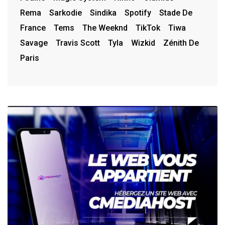
Rema
Sarkodie
Sindika
Spotify
Stade De
France
Tems
The Weeknd
TikTok
Tiwa
Savage
Travis Scott
Tyla
Wizkid
Zénith De
Paris