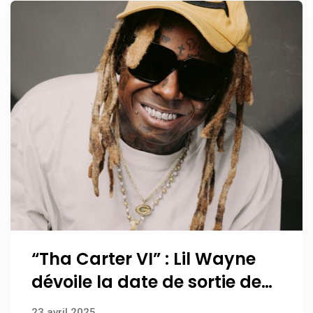
“Tha Carter VI” : Lil Wayne
dévoile la date de sortie de
son album événement
23 avril 2025