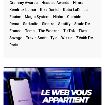
Grammy Awards
Headies Awards
Himra
Kendrick Lamar
Kizz Daniel
Koba LaD
La
Fouine
Magic System
Ninho
Olamide
Rema
Sarkodie
Sindika
Spotify
Stade De
France
Tems
The Weeknd
TikTok
Tiwa
Savage
Travis Scott
Tyla
Wizkid
Zénith De
Paris