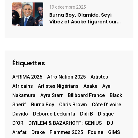
19 décembre 2025
Burna Boy, Olamide, Seyi
Vibez et Asake figurent sur
la…
Étiquettes
AFRIMA 2025
Afro Nation 2025
Artistes
Africains
Artistes Nigérians
Asake
Aya
Nakamura
Ayra Starr
Billboard France
Black
Sherif
Burna Boy
Chris Brown
Côte D’Ivoire
Davido
Debordo Leekunfa
Didi B
Disque
D’OR
DIYILEM & BAZARHOFF : GENIUS
DJ
Arafat
Drake
Flammes 2025
Fouine
GIMS