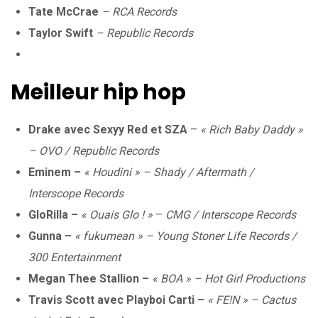
Tate McCrae
– RCA Records
Taylor Swift
– Republic Records
Meilleur hip hop
Drake avec Sexyy Red et SZA
–
« Rich Baby Daddy »
– OVO / Republic Records
Eminem –
« Houdini » –
Shady / Aftermath /
Interscope Records
GloRilla –
« Ouais Glo ! »
–
CMG / Interscope Records
Gunna –
« fukumean » – Young Stoner Life Records /
300 Entertainment
Megan Thee Stallion –
« BOA » – Hot Girl Productions
Travis Scott avec Playboi Carti –
« FE!N » – Cactus