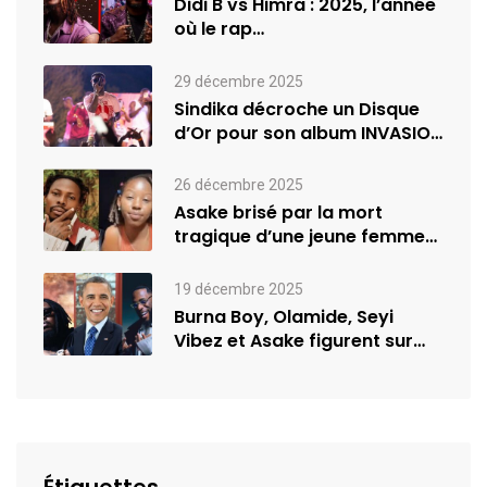
Didi B vs Himra : 2025, l’année
où le rap…
29 décembre 2025
Sindika décroche un Disque
d’Or pour son album INVASION
–…
26 décembre 2025
Asake brisé par la mort
tragique d’une jeune femme
de…
19 décembre 2025
Burna Boy, Olamide, Seyi
Vibez et Asake figurent sur
la…