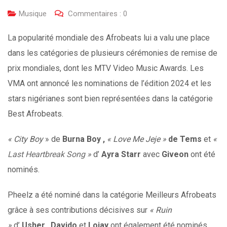
Musique
Commentaires :
0
La popularité mondiale des Afrobeats lui a valu une place
dans les catégories de plusieurs cérémonies de remise de
prix mondiales, dont les MTV Video Music Awards. Les
VMA ont annoncé les nominations de l’édition 2024 et les
stars nigérianes sont bien représentées dans la catégorie
Best Afrobeats.
« City Boy
» de
Burna Boy ,
« Love Me Jeje »
de Tems
et
«
Last Heartbreak Song
»
d’
Ayra Starr
avec
Giveon
ont été
nominés.
Pheelz a été nominé dans la catégorie Meilleurs Afrobeats
grâce à ses contributions décisives sur
« Ruin
»
d’
Usher
.
Davido
et
Lojay
ont également été nominés