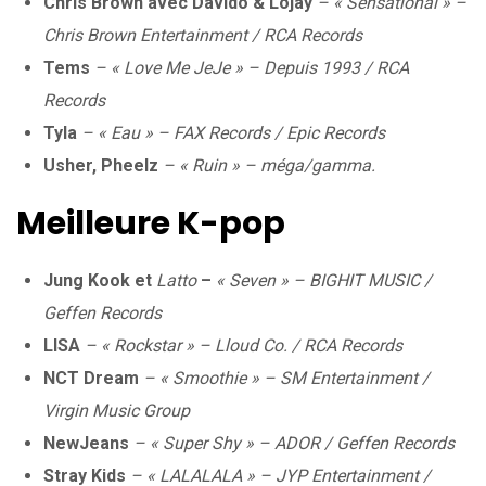
Chris Brown avec Davido & Lojay
– « Sensational » –
Chris Brown Entertainment / RCA Records
Tems
– « Love Me JeJe » – Depuis 1993 / RCA
Records
Tyla
– « Eau » – FAX Records / Epic Records
Usher, Pheelz
– « Ruin » – méga/gamma.
Meilleure K-pop
Jung Kook et
Latto
–
« Seven » – BIGHIT MUSIC /
Geffen Records
LISA
– « Rockstar » – Lloud Co. / RCA Records
NCT Dream
– « Smoothie » – SM Entertainment /
Virgin Music Group
NewJeans
– « Super Shy » – ADOR / Geffen Records
Stray Kids
– « LALALALA » – JYP Entertainment /