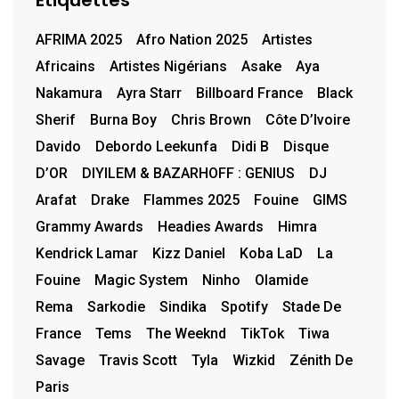
Étiquettes
AFRIMA 2025
Afro Nation 2025
Artistes
Africains
Artistes Nigérians
Asake
Aya
Nakamura
Ayra Starr
Billboard France
Black
Sherif
Burna Boy
Chris Brown
Côte D’Ivoire
Davido
Debordo Leekunfa
Didi B
Disque
D’OR
DIYILEM & BAZARHOFF : GENIUS
DJ
Arafat
Drake
Flammes 2025
Fouine
GIMS
Grammy Awards
Headies Awards
Himra
Kendrick Lamar
Kizz Daniel
Koba LaD
La
Fouine
Magic System
Ninho
Olamide
Rema
Sarkodie
Sindika
Spotify
Stade De
France
Tems
The Weeknd
TikTok
Tiwa
Savage
Travis Scott
Tyla
Wizkid
Zénith De
Paris