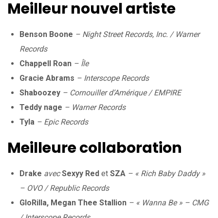
Meilleur nouvel artiste
Benson Boone
– Night Street Records, Inc. / Warner
Records
Chappell Roan
– Île
Gracie Abrams
– Interscope Records
Shaboozey
– Cornouiller d’Amérique / EMPIRE
Teddy nage
– Warner Records
Tyla
– Epic Records
Meilleure collaboration
Drake
avec
Sexyy Red
et
SZA
– « Rich Baby Daddy »
– OVO / Republic Records
GloRilla, Megan Thee Stallion
– « Wanna Be » – CMG
/ Interscope Records