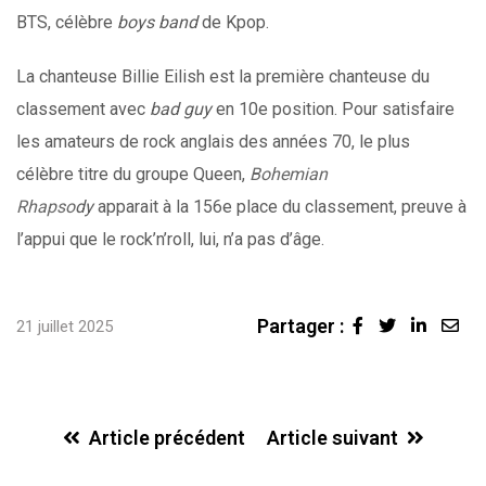
BTS, célèbre
boys band
de Kpop.
La chanteuse Billie Eilish est la première chanteuse du
classement avec
bad guy
en 10e position. Pour satisfaire
les amateurs de rock anglais des années 70, le plus
célèbre titre du groupe Queen,
Bohemian
Rhapso
dy
apparait à la 156e place du classement, preuve à
l’appui que le rock’n’roll, lui, n’a pas d’âge.
Partager :
Linked
Sha
21 juillet 2025
via
Ema
Article précédent
Article suivant