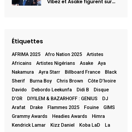
Vibez et Asake figurent sur
la…
Étiquettes
AFRIMA 2025
Afro Nation 2025
Artistes
Africains
Artistes Nigérians
Asake
Aya
Nakamura
Ayra Starr
Billboard France
Black
Sherif
Burna Boy
Chris Brown
Côte D’Ivoire
Davido
Debordo Leekunfa
Didi B
Disque
D’OR
DIYILEM & BAZARHOFF : GENIUS
DJ
Arafat
Drake
Flammes 2025
Fouine
GIMS
Grammy Awards
Headies Awards
Himra
Kendrick Lamar
Kizz Daniel
Koba LaD
La