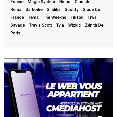
Fouine
Magic System
Ninho
Olamide
Rema
Sarkodie
Sindika
Spotify
Stade De
France
Tems
The Weeknd
TikTok
Tiwa
Savage
Travis Scott
Tyla
Wizkid
Zénith De
Paris