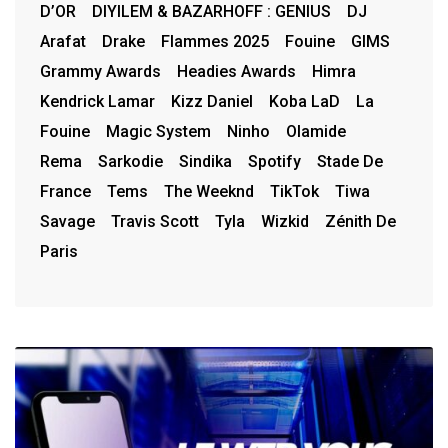
D’OR
DIYILEM & BAZARHOFF : GENIUS
DJ
Arafat
Drake
Flammes 2025
Fouine
GIMS
Grammy Awards
Headies Awards
Himra
Kendrick Lamar
Kizz Daniel
Koba LaD
La
Fouine
Magic System
Ninho
Olamide
Rema
Sarkodie
Sindika
Spotify
Stade De
France
Tems
The Weeknd
TikTok
Tiwa
Savage
Travis Scott
Tyla
Wizkid
Zénith De
Paris