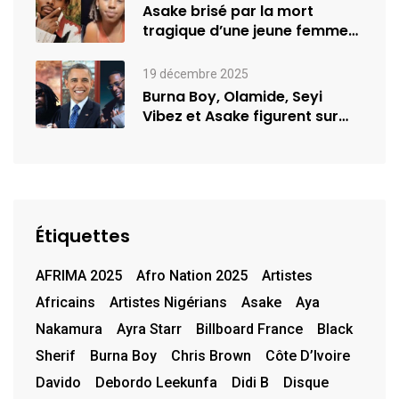
Asake brisé par la mort
tragique d’une jeune femme
de…
19 décembre 2025
Burna Boy, Olamide, Seyi
Vibez et Asake figurent sur
la…
Étiquettes
AFRIMA 2025
Afro Nation 2025
Artistes
Africains
Artistes Nigérians
Asake
Aya
Nakamura
Ayra Starr
Billboard France
Black
Sherif
Burna Boy
Chris Brown
Côte D’Ivoire
Davido
Debordo Leekunfa
Didi B
Disque